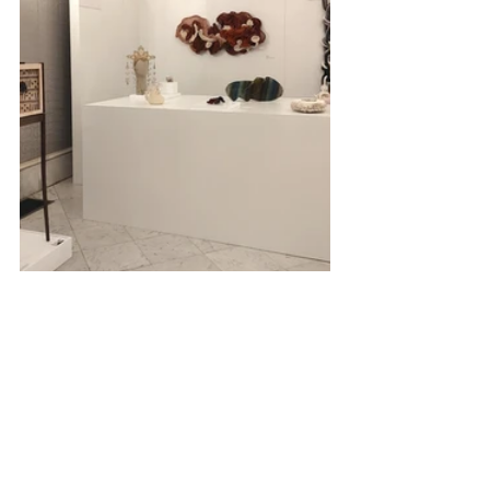
Fundesarteスペース選出アーティスト：
 Anca Ión, 
Beatriz Zuazo, Cécile Ribas & Alex Frosum, Cristina 
Velasco, Quim & Txell, Lucía de Gustin, Marta Armada, 
Regina Dejiménez, Rosa Nogués.