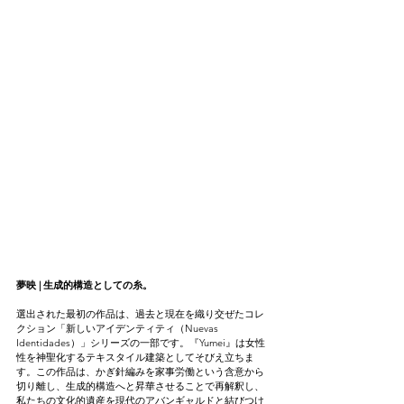
夢映 | 生成的構造としての糸。
選出された最初の作品は、過去と現在を織り交ぜたコレ
クション「新しいアイデンティティ（Nuevas 
Identidades）」シリーズの一部です。『Yumei』は女性
性を神聖化するテキスタイル建築としてそびえ立ちま
す。この作品は、かぎ針編みを家事労働という含意から
切り離し、生成的構造へと昇華させることで再解釈し、
私たちの文化的遺産を現代のアバンギャルドと結びつけ