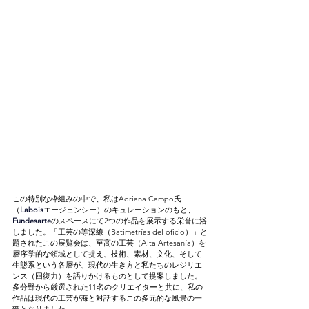
この特別な枠組みの中で、私はAdriana Campo氏
（
Labois
エージェンシー）のキュレーションのもと、
Fundesarte
のスペースにて2つの作品を展示する栄誉に浴
しました。「工芸の等深線（Batimetrías del oficio）」と
題されたこの展覧会は、至高の工芸（Alta Artesanía）を
層序学的な領域として捉え、技術、素材、文化、そして
生態系という各層が、現代の生き方と私たちのレジリエ
ンス（回復力）を語りかけるものとして提案しました。
多分野から厳選された11名のクリエイターと共に、私の
作品は現代の工芸が海と対話するこの多元的な風景の一
部となりました。