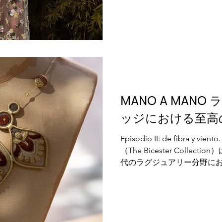
化と回復力（レジリエンス
した。異なる地域と技術を持
るセレクションを通じ、ガ
木材が海と対話する多元的
MANO A MANO ラス・ロサス・ビレ
ッジにおける至高
Episodio II: de fibra y
（The Bicester Colle
代のラグジュアリー分野に
芸（Alta Artesanía
クト『Mano a Mano』
イルアートの保存と進化に特
と風』のメインアーティスト
なる静的な展示ではなく、