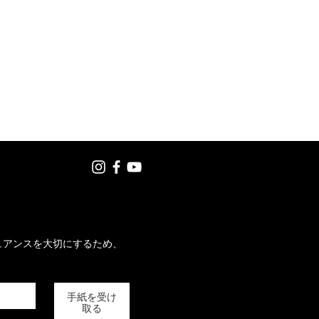
した。その目的は、私の素材
、繊維を操る技術、実験的ア
代性の対話といった、各作品
スを直接披露することでし
ではなく、物語であり、絆で
な環境において、このコラボ
ェストとして機能しました。
時間とクリエイターの意志に
よる工芸を選ぶということ
ュアンスを大切にするため、
手紙を受け
取る