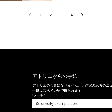
アトリエ」として構想しま
実験室をビレッジ内に移し
1
2
3
4
プローチ、そして伝統と現
の背景にある複雑なプロセ
た。 工芸品は単なる消費財
す。即時性が求められがち
レーションは一つのマニフ
真のラグジュアリーとは、
こそ宿るのです。 手作業に
は、一時的なトレ
アトリエからの手紙
アトリエの会員になりませんか。作家の思考のニ
手紙はスペイン語で綴られます
。
Eメール
*