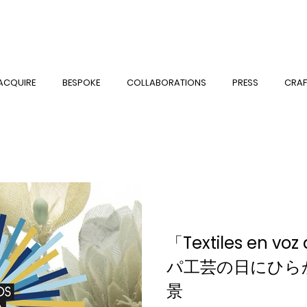
ACQUIRE
BESPOKE
COLLABORATIONS
PRESS
CRAF
「Textiles en vo
パ工芸の日にひら
景