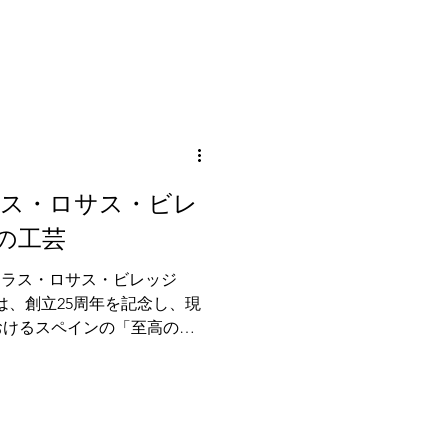
）について語りかけるもので
つ11名のクリエイターによ
ラス、陶芸、テキスタイル、
な風景が表現されました。
の工芸
 viento. ラス・ロサス・ビレッジ
ction）は、創立25周年を記念し、現
おけるスペインの「至高の工
）」を称えるキュレーションプロジェ
を開催しました。私は、テキスタ
化した『エピソード2：繊維
として選出されました。 単
この取り組みを「生きている