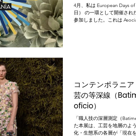
4月、私は European Days
日） の一環として開催された 「Tex
参加しました。これは Asociación p
とともに生まれた、テキス
識、工程、そして記憶に光
コンテンポラニア
芸の等深線（Batimet
oficio）
「職人技の深層測定（Batimetrí
た本展は、工芸を地層のよ
化・生態系の各層が「現在