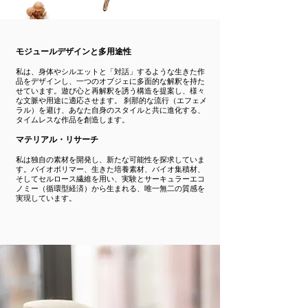
モジュールデザインと多用途性
私は、身体やシルエットと「対話」するような生きた作
品をデザインし、一つのオブジェに多面的な解釈を持た
せています。遊び心と再解釈を誘う構造を提案し、様々
な文脈や用途に適応させます。 刹那的な流行（エフェメ
ラル）を避け、あなた自身のスタイルと共に進化する、
タイムレスな作品を創造します。
マテリアル・リサーチ
私は独自の素材を開発し、新たな可能性を探求していま
す。バイオポリマー、生きた培養素材、バイオ集積材、
そしてセルロース繊維を用い、実験とサーキュラーエコ
ノミー（循環型経済）から生まれる、唯一無二の質感を
実現しています。