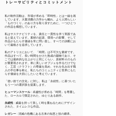
トレーサビリティとコミットメント
私の制作活動は、市場が求める「即時性」とは一線を画
しています。大量消費の力学から離れ、より人間らしい
「ものづくり」のあり方を取り戻すために、一つひとつ
の作品を構想しています。
私はサステナビリティを、責任と一貫性を伴う実践であ
ると捉えています。素材の起源、環境への影響、そして
作品がもたらす価値を常に問い直し、すべての決断にお
いて厳格さを追求しています。
私のアトリエにおいて、「時間」は不可欠な素材です。
作品はすべて、長い時間をかけた熟成の賜物であり、そ
こでは最終的な仕上がりと同じくらい、原材料そのもの
が重要視されます。単に美しいオブジェを作るだけでな
く、工芸（クラフト）の尊厳を高め、それを生み出す職
人の手仕事を称え、私たちのコミュニティと世界にもた
らす価値を大切にしたいと考えています。
「使い捨ての文化」に対し、私は「永続性」に基づいた
もう一つの選択肢を提案します。
ヒューマンスケール
: 卓越性が求める「時間」を尊重し
た、ローカルで限定された、ゆとりある創作。
永続性
: 威厳を持って美しく時を重ねるためにデザイン
された、タイムレスな作品。
レガシー
: 消滅の危機にある古来の知恵と技の継承。