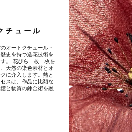
法
クチュール
パのオートクチュール・
の歴史を持つ造花技術を
す。 花びら一枚一枚を
し、天然の染色素材とオ
ルクに介入します。熱と
ロセスは、作品に比類な
記憶と物質の錬金術を融