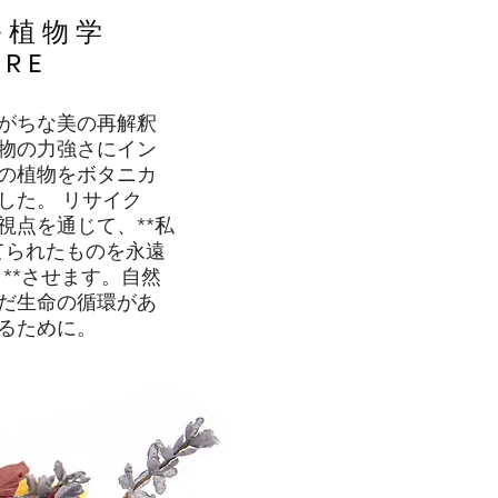
ル植物学
TRE
がちな美の再解釈
物の力強さにイン
の植物をボタニカ
した。 リサイク
視点を通じて、**私
捨てられたものを永遠
m）**させます。自然
だ生命の循環があ
るために。