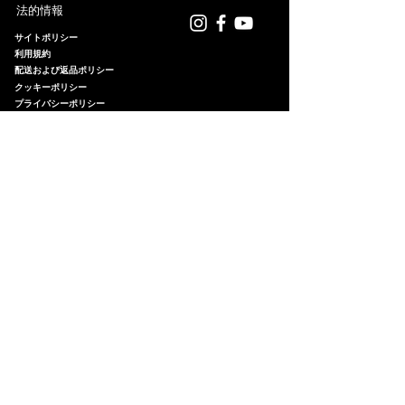
lograr una base ligera y precisa.El
法的情報
escríbeme a
del tiempo tu obra sufre algún
uso de esta tecnología me
info.luciadegustin@gmail.com
daño, mi filosofía rechaza lo
サイトポリシー
permite desafiar el volumen: crear
利用規約
.Estaré encantada de cocrear tu
desechable. El taller ofrece un
piezas de formato XXL con una
配送および返品ポリシー
pieza perfecta.
servicio de restauración para
クッキーポリシー
ligereza extraordinaria, casi
devolverle su belleza original.
プライバシーポリシー
ingrávidas, priorizando la
Escríbeme con fotografías del
ergonomía y garantizando un
estado de la pieza y evaluaré
confort absoluto para quien las
personalmente su recuperación.
porta.
アトリエからの手紙
アトリエの会員になりませんか。作家の思考
のニュアンスを大切にするため、
手紙はスペ
イン語で綴られます
。
Eメール
*
手紙を受け取る
法的通知および
プライバシーポリシー
に
同意します。
*