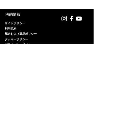
personalizar el color, el volumen o
pieza respetando la naturaleza de
y Condiciones.
Un polímero biodegradable y
adaptar el diseño a tu visión,
su materia prima. Si con el paso
compostable, moldeado
法的情報
escríbeme a
del tiempo tu obra sufre algún
mediante impresión 3D para
info.luciadegustin@gmail.com
daño, mi filosofía rechaza lo
サイトポリシー
lograr una base ligera y precisa.
利用規約
.Estaré encantada de cocrear tu
desechable. El taller ofrece un
El uso de esta tecnología me
配送および返品ポリシー
pieza perfecta.
servicio de restauración para
クッキーポリシー
permite desafiar el volumen: crear
devolverle su belleza original.
プライバシーポリシー
piezas de formato XXL con una
Escríbeme con fotografías del
ligereza extraordinaria, casi
estado de la pieza y evaluaré
ingrávidas, priorizando la
personalmente su recuperación.
ergonomía y garantizando un
アトリエからの手紙
confort absoluto para quien las
アトリエの会員になりませんか。作家の思考
porta.
のニュアンスを大切にするため、
手紙はスペ
イン語で綴られます
。
Eメール
*
手紙を受け取る
法的通知および
プライバシーポリシー
に