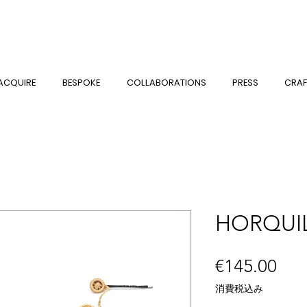
ACQUIRE
BESPOKE
COLLABORATIONS
PRESS
CRAF
HORQUI
価
€145.00
格
消費税込み