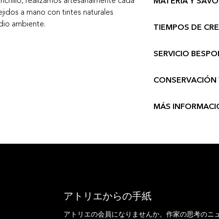
anchillo, realizamos artesanalmente cada
MATERIA Y SAVOI
de materialización
tejidos a mano con tintes naturales
encargo, evitando a
Esta Pieza es el res
edio ambiente.
TIEMPOS DE CR
desperdicio.
tradicional con la 
La horquilla Hana e
la precisión del hilo
La Alta Artesanía r
destreza y minucio
SERVICIO BESPO
escultura en seda. 
elaborar esta pieza
tiempo y atención 
embarrilado, flor te
exclusivamente par
vanguardista, ética
Textil: Sedas teñida
CONSERVACIÓN 
creación es de 3 a 
SERVICIO BESPO
botánica textil.
seda y algodón.
Un plazo necesario 
Al ser una pieza ar
Te invito a consulta
Estructura: PLA (bi
y la precisión que e
MÁS INFORMACI
irrepetible que pue
Circularidad
para c
derivado del maíz)
orgánicas respecto
pieza respetando l
compostable, mol
Consulta el aparta
Si deseas ir un paso
prima. Si con el pa
para lograr una base
el volumen o adapta
algún daño, mi filo
El uso de esta tecn
escríbeme a info.l
taller ofrece un ser
volumen: crear pie
encantada de cocre
devolverle su belle
ligereza extraordina
fotografías del est
la ergonomía y gar
アトリエからの手紙
personalmente su r
para quien las port
アトリエの会員になりませんか。作家の思考のニ