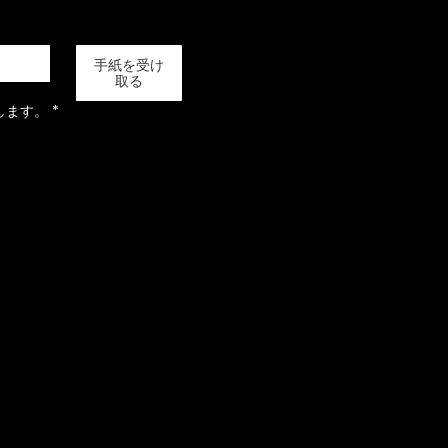
手紙を受け
取る
します。
*