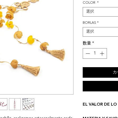
COLOR
*
選択
BORLAS
*
選択
数量
*
カ
EL VALOR DE LO
No trabajo con sto